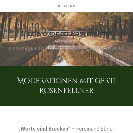
MENU
Moderationen-Rosenfellner
HOMEPAGE FÜR MODERATIONEN-ROSENFELLNER.AT
Moderationen mit Gerti
Rosenfellner
„
Worte sind Brücken
“ – Ferdinand Ebner